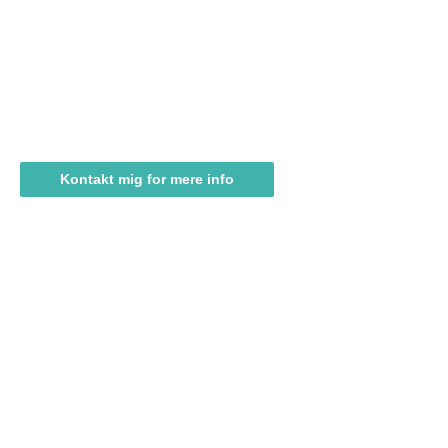
YOGA PÅ MALLORCA
Yoga på Mallorca
Kontakt mig for mere info