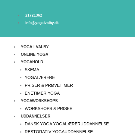
Gå
Bog:
til
"Vær
21721362
indholdet
Her
info@yogaivalby.dk
-
Jeg'ets
tavse
YOGA I VALBY
revolution"
ONLINE YOGA
af
YOGAHOLD
Søren
SKEMA
”YOGA”
YOGALÆRERE
Rasmussen
PRISER & PRØVETIMER
antal
ENETIMER YOGA
YOGAWORKSHOPS
WORKSHOPS & PRISER
UDDANNELSER
DANSK YOGA YOGALÆRERUDDANNELSE
RESTORATIV YOGAUDDANNELSE